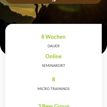
8 Wochen
DAUER
Online
SEMINARORT
8
MICRO TRAININGS
3 Peer Group