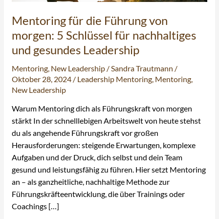
morgen:
Mentoring für die Führung von
5
Schlüssel
morgen: 5 Schlüssel für nachhaltiges
für
und gesundes Leadership
nachhaltiges
und
Mentoring
,
New Leadership
/
Sandra Trautmann
/
Oktober 28, 2024
/
Leadership Mentoring
,
Mentoring
,
gesundes
New Leadership
Leadership
Warum Mentoring dich als Führungskraft von morgen
stärkt In der schnelllebigen Arbeitswelt von heute stehst
du als angehende Führungskraft vor großen
Herausforderungen: steigende Erwartungen, komplexe
Aufgaben und der Druck, dich selbst und dein Team
gesund und leistungsfähig zu führen. Hier setzt Mentoring
an – als ganzheitliche, nachhaltige Methode zur
Führungskräfteentwicklung, die über Trainings oder
Coachings […]