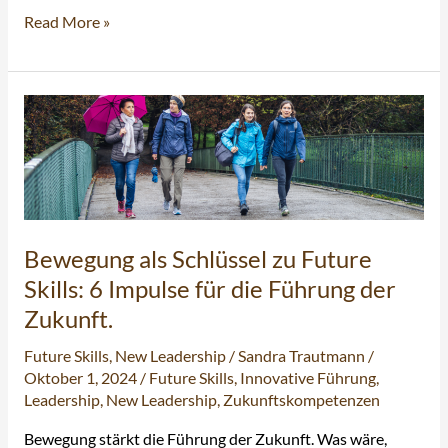
Read More »
Bewegung
als
Schlüssel
zu
Future
Skills:
Bewegung als Schlüssel zu Future
6
Impulse
Skills: 6 Impulse für die Führung der
für
Zukunft.
die
Führung
Future Skills
,
New Leadership
/
Sandra Trautmann
/
Oktober 1, 2024
/
Future Skills
,
Innovative Führung
,
der
Leadership
,
New Leadership
,
Zukunftskompetenzen
Zukunft.
Bewegung stärkt die Führung der Zukunft. Was wäre,