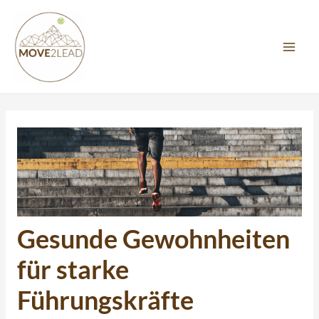
Zum
Post
MAI
Inhalt
navigation
MEN
springen
Gesunde Gewohnheiten
für starke
Führungskräfte